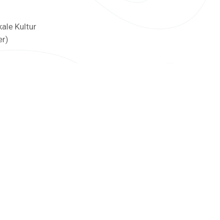
ale Kultur
er)
 einem Sabbatical / in
b, indem Sie bei interessanten Menschen
 und erhalten dafür Vollpension und
n Freund oder Partner und sogar Ihre