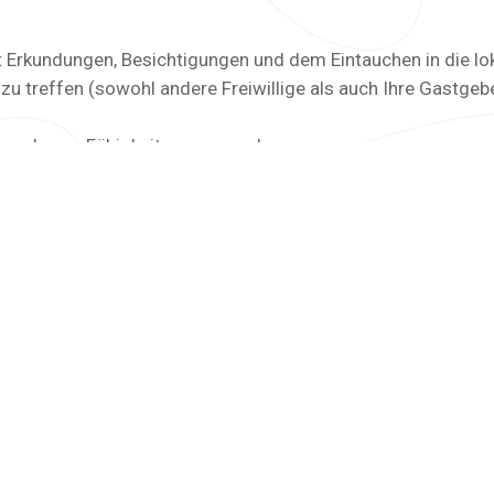
t Erkundungen, Besichtigungen und dem Eintauchen in die lok
zu treffen (sowohl andere Freiwillige als auch Ihre Gastgeb
rn und neue Fähigkeiten zu erwerben
s ständigen Unterwegsseins
n Ausflugszielen in der Umgebung erhalten
ube zu machen
er keine Pläne für seinen nächsten Urlaub hat? Oder sind Sie in
 zu Ihrem Vorteil und machen Sie einen einzigartigen Urlau
l wohnen. Sie können nur einige Stunden pro Woche arbeiten
ein reisen, denn viele Gastgeber freuen sich, wenn Sie eine