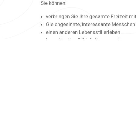
Sie können:
verbringen Sie Ihre gesamte Freizeit mi
Gleichgesinnte, interessante Menschen 
einen anderen Lebensstil erleben
Ihre aktuellen Fähigkeiten zu verbesse
neue Sprachen lernen
vermeiden Sie die „Reisemüdigkeit“ de
Tipps von den Gastgebern zu den beste
Fangen Sie an, mehr einzigartige Urla
Sind Sie ein qualifizierter Berufstätiger, d
zwischen zwei Jobs?
Nutzen Sie Ihre Fähigkeiten mit StayLance
an schönen Orten in einem Land Ihrer Wah
Unterkunft. Außerdem müssen Sie nicht all