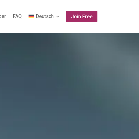
ber
FAQ
Deutsch
Join Free